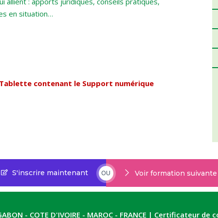
allient : apports juridiques, conseils pratiques,
es en situation…
 Tablette contenant le Support numérique
S'inscrire maintenant
OU
Voir formation suivante
ABON - COTE D'IVOIRE - MAROC - FRANCE | Certificateur de c