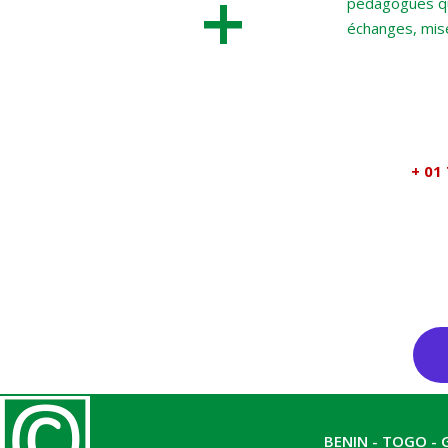
+
pédagogues qui 
échanges, mis
+ 01
BENIN - TOGO - G