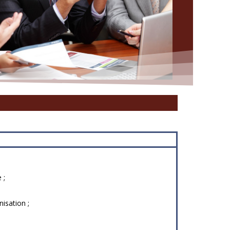
 ;
isation ;