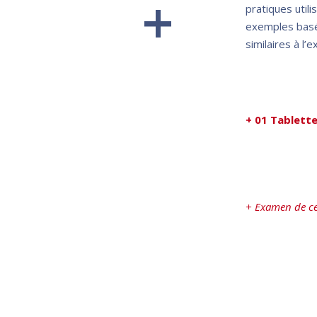
+
pratiques util
exemples basé
similaires à l’
+ 01 Tablett
+ Examen de cer